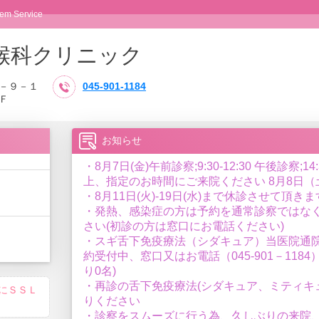
em Service
喉科クリニック
－９－１
045-901-1184
Ｆ
お知らせ
・8月7日(金)午前診察;9:30-12:30 午後診察;
上、指定のお時間にご来院ください 8月8日
・8月11日(火)-19日(水)まで休診させて頂きま
・発熱、感染症の方は予約を通常診察ではなく
さい(初診の方は窓口にお電話ください)
・スギ舌下免疫療法（シダキュア）当医院通
約受付中、窓口又はお電話（045‐901－118
り0名)
・再診の舌下免疫療法(シダキュア、ミティキ
にＳＳＬ
りください
・診察をスムーズに行う為、久しぶりの来院