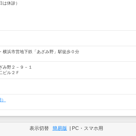
日は休診）
・横浜市営地下鉄「あざみ野」駅徒歩０分
ざみ野２－９－１
二ビル２Ｆ
用）
表示切替
簡易版
| PC・スマホ用