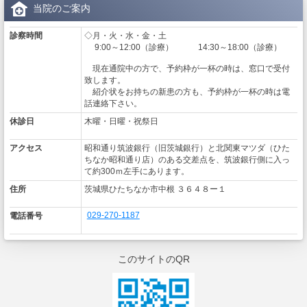
当院のご案内
診察時間
◇月・火・水・金・土
9:00～12:00（診療） 14:30～18:00（診療）
現在通院中の方で、予約枠が一杯の時は、窓口で受付
致します。
紹介状をお持ちの新患の方も、予約枠が一杯の時は電
話連絡下さい。
休診日
木曜・日曜・祝祭日
アクセス
昭和通り筑波銀行（旧茨城銀行）と北関東マツダ（ひた
ちなか昭和通り店）のある交差点を、筑波銀行側に入っ
て約300ｍ左手にあります。
住所
茨城県ひたちなか市中根 ３６４８ー１
029-270-1187
電話番号
このサイトのQR