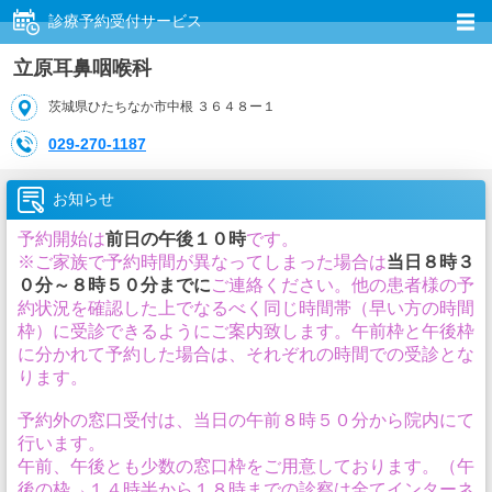
診療予約受付サービス
立原耳鼻咽喉科
茨城県ひたちなか市中根 ３６４８ー１
029-270-1187
お知らせ
予約開始は
前日の午後１０時
です。
※ご家族で予約時間が異なってしまった場合は
当日８時３
０分～８時５０分までに
ご連絡ください。他の患者様の予
約状況を確認した上でなるべく同じ時間帯（早い方の時間
枠）に受診できるようにご案内致します。午前枠と午後枠
に分かれて予約した場合は、それぞれの時間での受診とな
ります。
予約外の窓口受付は、当日の午前８時５０分から院内にて
行います。
午前、午後とも少数の窓口枠をご用意しております。（午
後の枠→１４時半から１８時までの診察は全てインターネ