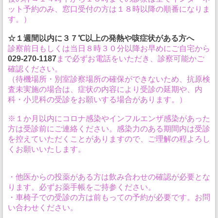
ット予約のみ、窓口受付の方は１８時以降の順番になりま
す。）
☆１週間以内に３７℃以上の発熱や咳症状がある方へ
診察前日もしくは当日８時３０分以降お早めにご自宅から
029-270-1187
まで必ずお電話をいただき、診察可能かご
確認ください。
（待機場所・別室診察場所の確保ができないため、抗原検
査未実施の場合は、症状の内容により受診の延期や、内
科・小児科の受診をお願いする場合があります。）
※１か月以内にコロナ感染やインフルエンザ感染があった
方は受診前にご連絡ください。感染力のある期間内は受診
を控えていただくことがありますので、ご理解の程よろし
くお願いいたします。
・他医からの投薬がある方は飲み合わせの確認が必要とな
ります。必ずお薬手帳をご持参ください。
・車椅子での受診の方は前もっての予約が必要です。お問
い合わせください。