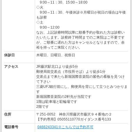
9:00～11：30、15:00～18:00
◇火
9:00～11：30、午後休診※月曜日が祝日の場合は午後
も診察
◇土
9:00～12:00
なお、上記診療時間以降に順番予約が取れた方は診察い
たいたします。診察終了時間までのご来院はご不要です
が、ご順番に遅れた方はキャンセルとなりますので、余
裕を持ってご来院ください。
休診日
木曜日、日曜日、祝祭日
アクセス
JR藤沢駅北口より徒歩5分
郵便局前交差点（市役所そば）より徒歩1分
交差点まで来たら新堀国際音楽院の紫色の看板を見つけ
て下さい
三菱UFJ銀行前にし、郵便局を背にして立つとみつかりま
す
新堀国際音楽院の2軒先が当院です
1階は駐車場と駐輪場です
2階です
住所
〒251-0052 神奈川県藤沢市藤沢９４番地の２
【予約専用】05055110770ガイダンス番号133
電話番号
0466243341※こちらでは予約不可