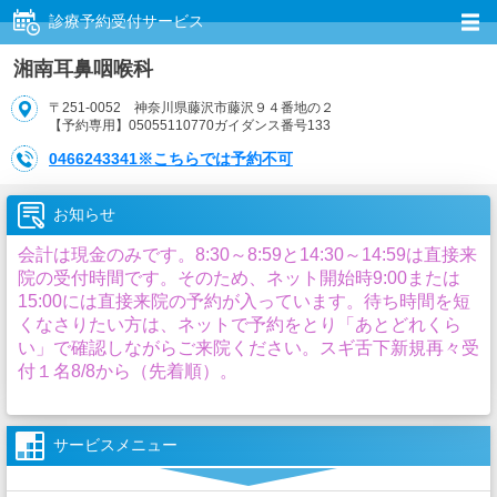
診療予約受付サービス
湘南耳鼻咽喉科
〒251-0052 神奈川県藤沢市藤沢９４番地の２
【予約専用】05055110770ガイダンス番号133
0466243341※こちらでは予約不可
お知らせ
会計は現金のみです。8:30～8:59と14:30～14:59は直接来
院の受付時間です。そのため、ネット開始時9:00または
15:00には直接来院の予約が入っています。待ち時間を短
くなさりたい方は、ネットで予約をとり「あとどれくら
い」で確認しながらご来院ください。スギ舌下新規再々受
付１名8/8から（先着順）。
サービスメニュー