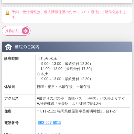
予約・受付情報は、個人情報保護のためにＳＳＬ通信にて暗号化されま
す。
操作説明
当院のご案内
診察時間
◇月,火,水,金
9:00～13:00（最終受付 12:30）
14:00～18:00（最終受付 17:30）
◇木,土
9:00～13:00（最終受付 12:30）
休診日
日曜・祝日・木曜午後、土曜午後
アクセス
■最寄りのバス停 西鉄バス「下宇美」バス停よりすぐ
■JR香椎線「宇美駅」より徒歩で約10分
住所
〒811-2122 福岡県糟屋郡宇美町明神坂2丁目1-27
092-957-6015
電話番号