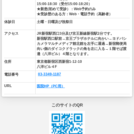
15:00-18:30（受付15:00-18:20）
★新患(初めて受診）：Web予約のみ
★受診歴のある方：Web・電話予約（高齢者）
休診日
土曜・日曜及び祝祭日
アクセス
JR新宿駅西口3分及び京王新線新宿駅2分です。
新宿駅西口駅前→京王プラザホテルに向かい→ヨドバシ
カメラマルチメディア館北館を左手に通過→新宿郵便局
向い側のダイコクドラックの角を左に入る→１階そば渡
邉（八洋ビル）４階となります。
住所
東京都新宿区西新宿1-12-10
八洋ビル４F
03-3349-1187
電話番号
URL
医院HP（PC用）
このサイトのQR